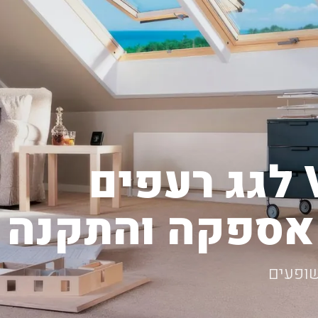
חלונות VELUX לגג רעפים
 אספקה והתקנה