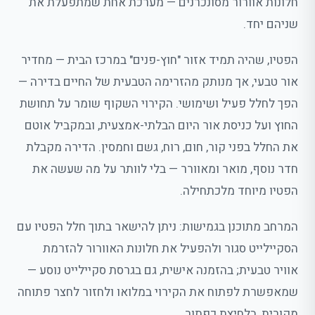
חלונות אוורור מסונכרנים — מערכת אחת שמתפעלת את
שניהם יחד.
הפטיו, שהיה תמיד אזור "חוץ-פנים" במרכז הבית — מחדיר
אור טבעי, אך מנותק מהזרימה הטבעית של החיים בדירה —
הפך לחלל פעיל ושימושי. הקירוי השקוף שומר על תחושת
החוץ ועל כניסת אור היום הבלתי-אמצעית, ובמקביל אוטם
את החלל בפני קור, חום, רוח, גשם וחמסין. הדירה מקבלת
חדר נוסף, מואר ומאוורר — בלי לוותר על מה שעשה את
הפטיו מיוחד מלכתחילה.
המרחב מתוכנן בגמישות: ניתן להישאר בתוך חלל הפטיו עם
הסקיילייט סגור ולהפעיל את חלונות האוורור להזרמת
אוויר טבעית; בהזמנה אישית, גם בגרסת סקיילייט נוסע —
שמאפשרת לפתוח את הקירוי במלואו ולחזור לחצר פתוחה
מקורית, בלחיצת כפתור.