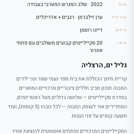
2022 · שלב המגרש המערבי בעבודה
שנה
ערן זילברמן · רגבים + אדריכלים
אדריכל
דייגו רוסמן
צילום
20 סקיילייטים קבועים משולבים עם פתחי
מוצר
אוורור
גליל ים, הרצליה
קריית חינוך הכוללת את בית ספר נעמי שמר וגני ילדים.
המבנה תוכנן סביב חללים ציבוריים מרכזיים המוארים
בסדרת סקיילייטים — שלושה גדולים מעל האטריומים,
המחדירים אור לעומק המבנה — לכל גובהו (3 קומות), ועוד
תשעה קטנים על פני הגגות.
הסקיילייטים המרכזיים נפתחים אוטומטית להוצאת אוויר