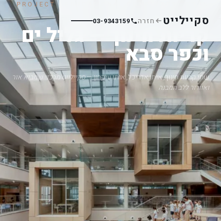
PROJECT · EDUCATIONAL COMPLEXES · ERAN
ZILBERMAN
סקיילייט
חזרה
03-9343159
קריות חינוך — גליל ים
וכפר סבא
שתי קריות חינוך, אותו אדריכל, אותו עיקרון —
סקיילייט מרכזי שמביא אור
ואוורור ללב המבנה