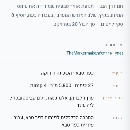
חם דרך הגג — תנועת אוויר טבעית שמורידה את עומס
המיזוג בקיץ. שלב המגרש המערבי, בעבודה כעת, יוסיף 8
סקיילייטים — סך הכול 20 בפרויקט.
פורסם ב־
ynet · אדריכלות
mako
TheMarker
כפר סבא · השכונה הירוקה
מיקום
27 כיתות · 5,800 מ״ר · 4 קומות
היקף
ערן זילברמן, אלמוג אור, תום קביטקובסקי,
צוות תכנון
ליה עוזר
החברה הכלכלית לפיתוח כפר סבא, עבור
לקוח
עיריית כפר סבא