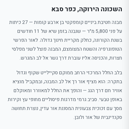
השכונה הירוקה, כפר סבא
מבנה חטיבת ביניים קומפקטי בן ארבע קומות — 27 כיתות
על פני 5,800 מ״ר — שנבנה בזמן שיא של 11 חודשים
בשנת הקורונה, כחלק מקריית חינוך גדולה. לאור הפרשי
הטופוגרפיה והשטח המצומצם, המבנה פוצל לשני מפלסי
חצרות, והכניסה אליו עוברת דרך גשר אל לב המגרש.
בלב החלל המרכזי הרחב ממוקם סקיילייט שקוף וגדול
בתקרה: הוא מציף אור רך אל לב המבנה, ובמקביל מוציא
אוויר חם דרך הגג — והופך את החלל למאוורר ומאוקלם
באופן טבעי. סביב גרמי מדרגות פיסוליים מחופי עץ וקירות
מסך עם זכוכית צבעונית המסננת אור עדין, נוצרת תחושה
סקנדינבית של אור ולובן.