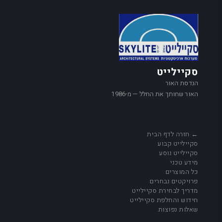
סקיילייט
הנדסת האור
האור שחותך את החלל — מ-1986
← חזרה לדף הבית
סקיילייט קבוע
סקיילייט נוסע
מידע טכני
כל המוצרים
פרויקטים נבחרים
מדריך לבחירת סקיילייט
חידוש והחלפת סקיילייט
שאלות נפוצות