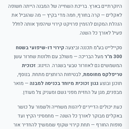
היוקרתיים בארץ. בריכת השחייה של המבנה הייתה חשופה
לאקלים — קרה בחורף, חמה מדי בקיץ — מה שהוביל את
הנהלת המקום להזמין פרויקט קירוי שיהפוך אותה לחלל
פעיל לאורך כל השנה.
סקיילייט בע"מ תכננה וביצעה
קירוי דו-שיפועי בשטח
300 מ"ר
מעל הבריכה — משולב עם חלונות שחרור עשן
המשמשים גם לאוורור טבעי בשגרה. הזיגוג:
זכוכית
טריפלקס מחוסמת
, לבטיחות הרוחצים מתחת. בנוסף,
תוכנן ובוצע
גגון זכוכית מיוחד בכניסה למבנה
— מואר
מבפנים, מגן על החזית מפני גשם ומעניק צל מעודן.
כעת יכולים הדיירים ליהנות משחייה ולשמור על כושר
באקלים מבוקר לאורך כל השנה — מחמסיני הקיץ ועד
סופות החורף — תחת קירוי שקוף שממשיך להחדיר אור