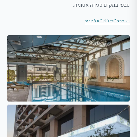
טבעי במקום סגירה אטומה.
← אתר "עד 120" תל אביב