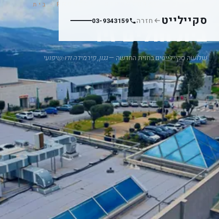
PROJECT · STRUCTURAL SKYLIGHTS · בית
חולים
סקיילייט
חזרה
03-9343159
בית חולים זיו
שלושה סקיילייטים בחזית החדשה —
גגון, פירמידה ודו-שיפועי