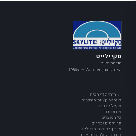
סקיילייט
הנדסת האור
האור שחותך את החלל — מ-1986
← חזרה לדף הבית
קונסטרוקציות מורכבות
סקיילייט קבוע
מידע טכני
כל המוצרים
פרויקטים נבחרים
מדריך לבחירת סקיילייט
חידוש והחלפת סקיילייט