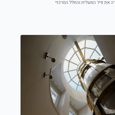
מזוגגת בקוטר 5 מ׳, המאירה את פיר המעלית והחלל המרכזי