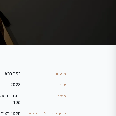
כפר ברא
מיקום
2023
שנה
מוצר
מטר
תכנון, ייצור
תפקיד סקיילייט בע"מ