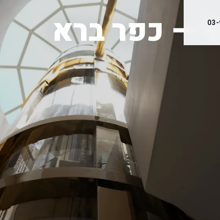
ד — כפר ברא
03-