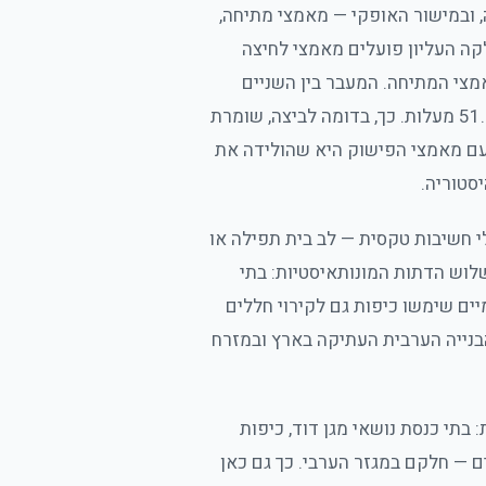
ה, ובמישור האופקי — מאמצי מתיחה,
ה העליון פועלים מאמצי לחיצה
צי המתיחה. המעבר בין השניים
מתרחש בכל כיפה באותה זווית בדיוק — 51.83 מעלות. כך, בדומה לביצה, שומרת
ם מאמצי הפישוק היא שהולידה את
סטוריה.
י חשיבות טקסית — לב בית תפילה או
לוש הדתות המונותאיסטיות: בתי
מיים שימשו כיפות גם לקירוי חללים
 הבנייה הערבית העתיקה בארץ ובמזרח
בתי כנסת נושאי מגן דוד, כיפות
ים — חלקם במגזר הערבי. כך גם כאן