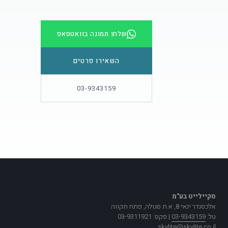
שלחו תמונה בוואטסאפ
השאירו פרטים
03-9343159
סקיילייט בע"מ
אלכסנדר ינאי 8, א.ת סגולה, פתח תקווה
טל:
03-9343159
| פקס:
03-9311921
skylite@skylite.co.il