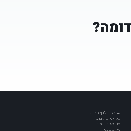
דומה?
← חזרה לדף הבית
סקיילייט קבוע
סקיילייט נוסע
מידע טכני