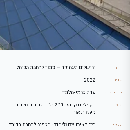
ירושלים העתיקה — סמוך לרחבת הכותל
מיקום
2022
שנה
עדה כרמי-מלמד
אדריכלית
סקיילייט קבוע · 270 מ״ר · זכוכית חלבית
מוצר
מפזרת אור
בית לאירועים ולימוד · מצפור לרחבת הכותל
תפקיד