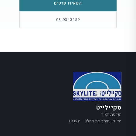
השאירו פרטים
03-9343159
סקיילייט
הנדסת האור
האור שחותך את החלל — מ-1986