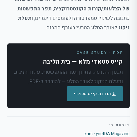
של הצלעות/קורות הקונסטרוקציה
,
תפר התפשטות
כתגובה לשינויי טמפרטורה ולעומסים דינמיים, ו
תעלת
ניקוז
לאורך הסלע הטבעי בעורף המבנה.
CASE STUDY · PDF
קייס סטאדי מלא — בית הליבה
תכנון ההנדסה, פתרון תפר ההתפשטות, פיזור הזיגוג,
ותעלת הניקוז לאורך הסלע — להורדה כ-PDF.
הורדת קייס סטאדי
פורסם ב־
xnet · ynet
DA Magazine