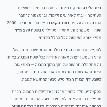
בית הליבה
ממוקם בצמוד לרחבת הכותל בירושלים
העתיקה — בית לאירועים ולימוד, ובו מצפור לרחבה.
המבנה נבנה על פני
רחוב הקארדו
— רחוב מסחרי בן 2000
שנה — משמר אותו תחתיו, וסקיילייט בשטח
270 מ״ר
מפיץ אור טבעי מעל לכל החלל הפנימי.
לסקיילייט נבחרה
זכוכית חלבית
המאפשרת פיזור של
קרני השמש ויוצרת תאורה אחידה בכל שטח המבנה. באופן
זה מתקבלת תחושה של חוץ בתוך המבנה — באמצעות
האור ובאמצעות הממצאים הארכיאולוגיים שמתחת,
כשבעורף הבניין מצוק סלע טבעי המתנשא לגובה.
הסקיילייט נולד כרעיון מרכזי באדריכלות המבנה. חברת
סקיילייט תכננה אותו לפרטיו וביצעה. התכנון נתן מענה
למספר אתגרים הנדסיים מורכבים:
פיזור ברדיוס שווה